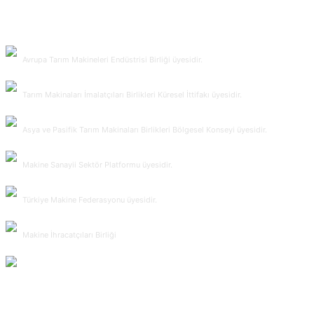
Avrupa Tarım Makineleri Endüstrisi Birliği üyesidir.
Tarım Makinaları İmalatçıları Birlikleri Küresel İttifakı üyesidir.
Asya ve Pasifik Tarım Makinaları Birlikleri Bölgesel Konseyi üyesidir.
Makine Sanayii Sektör Platformu üyesidir.
Türkiye Makine Federasyonu üyesidir.
Makine İhracatçıları Birliği
TARMAKBİR Türk Tarım Alet ve Makinaları İmalatçıları Birliği