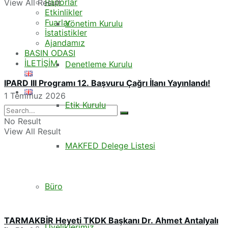
Raporlar
View All Result
Etkinlikler
Fuarlar
Yönetim Kurulu
İstatistikler
Ajandamız
BASIN ODASI
İLETİŞİM
Denetleme Kurulu
IPARD III Programı 12. Başvuru Çağrı İlanı Yayınlandı!
1 Temmuz 2026
Etik Kurulu
No Result
View All Result
MAKFED Delege Listesi
Büro
TARMAKBİR Heyeti TKDK Başkanı Dr. Ahmet Antalyalı
Üyeliklerimiz