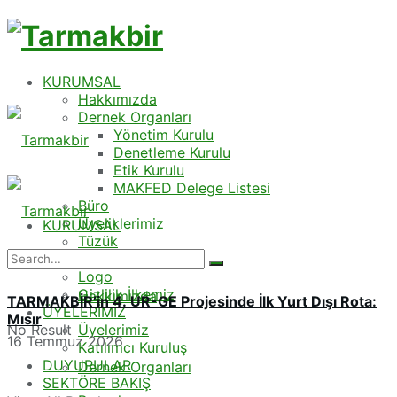
Tarmakbir
KURUMSAL
Hakkımızda
Dernek Organları
Yönetim Kurulu
Denetleme Kurulu
Etik Kurulu
MAKFED Delege Listesi
Büro
Üyeliklerimiz
KURUMSAL
Tüzük
Üyelik
Logo
Gizlilik İlkemiz
Hakkımızda
TARMAKBİR’in 4. UR-GE Projesinde İlk Yurt Dışı Rota:
ÜYELERİMİZ
Mısır
Üyelerimiz
No Result
16 Temmuz 2026
Katılımcı Kuruluş
DUYURULAR
Dernek Organları
SEKTÖRE BAKIŞ