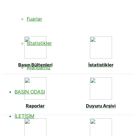
Fuarlar
İstatistikler
Basın Bültenleri
İstatistikler
Ajandamız
BASIN ODASI
Raporlar
Duyuru Arşivi
İLETİŞİM