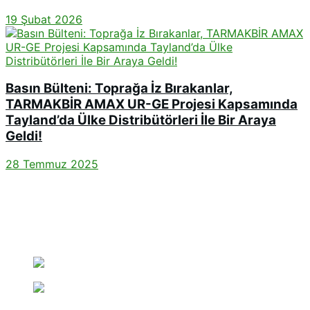
19 Şubat 2026
Basın Bülteni: Toprağa İz Bırakanlar,
TARMAKBİR AMAX UR-GE Projesi Kapsamında
Tayland’da Ülke Distribütörleri İle Bir Araya
Geldi!
28 Temmuz 2025