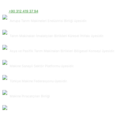
Meşrutiyet Caddesi 31/ 6 06420 Kızılay / ANKARA - TÜRKİYE
+90 312 419 37 94
(3 Hat)
+90 312 419 37 53
tarmakbir@tarmakbir.org
Avrupa Tarım Makineleri Endüstrisi Birliği üyesidir.
Tarım Makinaları İmalatçıları Birlikleri Küresel İttifakı üyesidir.
Asya ve Pasifik Tarım Makinaları Birlikleri Bölgesel Konseyi üyesidir.
Makine Sanayii Sektör Platformu üyesidir.
Türkiye Makine Federasyonu üyesidir.
Makine İhracatçıları Birliği